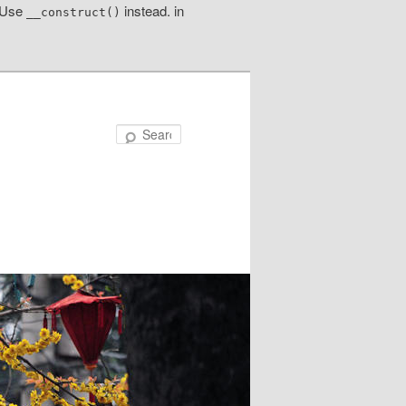
! Use
instead. in
__construct()
Search