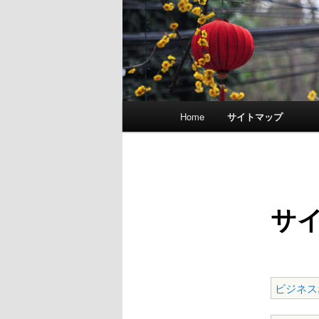
Main menu
Home
サイトマップ
Skip to primary content
Skip to secondary content
サ
ビジネス