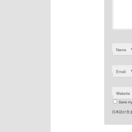
Name
Email
Website
Save my 
日本語が含