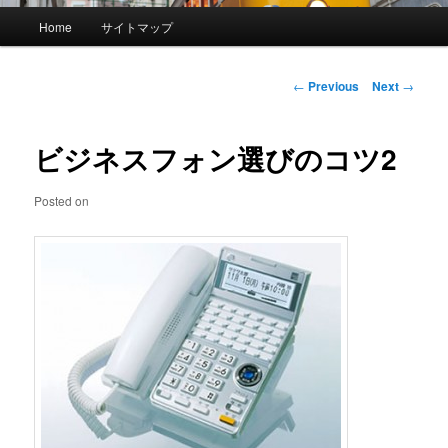
Main menu
Home
サイトマップ
Skip to primary content
Skip to secondary content
Post navigation
←
Previous
Next
→
ビジネスフォン選びのコツ2
Posted on