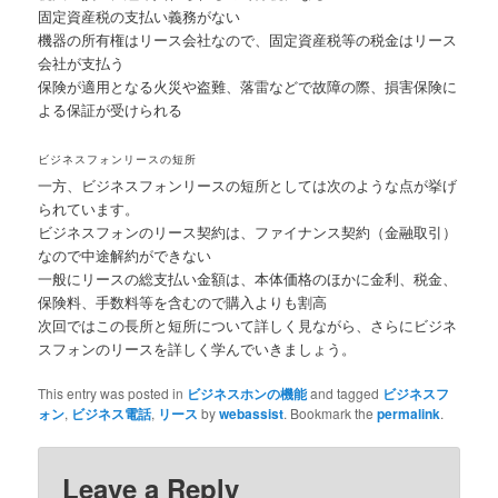
固定資産税の支払い義務がない
機器の所有権はリース会社なので、固定資産税等の税金はリース
会社が支払う
保険が適用となる火災や盗難、落雷などで故障の際、損害保険に
よる保証が受けられる
ビジネスフォンリースの短所
一方、ビジネスフォンリースの短所としては次のような点が挙げ
られています。
ビジネスフォンのリース契約は、ファイナンス契約（金融取引）
なので中途解約ができない
一般にリースの総支払い金額は、本体価格のほかに金利、税金、
保険料、手数料等を含むので購入よりも割高
次回ではこの長所と短所について詳しく見ながら、さらにビジネ
スフォンのリースを詳しく学んでいきましょう。
This entry was posted in
ビジネスホンの機能
and tagged
ビジネスフ
ォン
,
ビジネス電話
,
リース
by
webassist
. Bookmark the
permalink
.
Leave a Reply