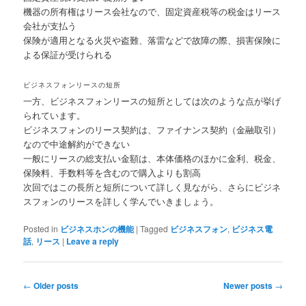
機器の所有権はリース会社なので、固定資産税等の税金はリース
会社が支払う
保険が適用となる火災や盗難、落雷などで故障の際、損害保険に
よる保証が受けられる
ビジネスフォンリースの短所
一方、ビジネスフォンリースの短所としては次のような点が挙げ
られています。
ビジネスフォンのリース契約は、ファイナンス契約（金融取引）
なので中途解約ができない
一般にリースの総支払い金額は、本体価格のほかに金利、税金、
保険料、手数料等を含むので購入よりも割高
次回ではこの長所と短所について詳しく見ながら、さらにビジネ
スフォンのリースを詳しく学んでいきましょう。
Posted in
ビジネスホンの機能
|
Tagged
ビジネスフォン
,
ビジネス電
話
,
リース
|
Leave a reply
Post navigation
←
Older posts
Newer posts
→