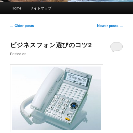
Main menu
Home
サイトマップ
Skip to primary content
Skip to secondary content
Post navigation
←
Older posts
Newer posts
→
ビジネスフォン選びのコツ2
Posted on